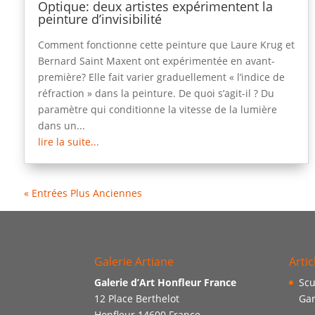
Optique: deux artistes expérimentent la
peinture d’invisibilité
Comment fonctionne cette peinture que Laure Krug et
Bernard Saint Maxent ont expérimentée en avant-
première? Elle fait varier graduellement « l’indice de
réfraction » dans la peinture. De quoi s’agit-il ? Du
paramètre qui conditionne la vitesse de la lumière
dans un...
lire la suite...
« Entrées Plus Anciennes
Galerie Artiane
Artic
Galerie d’Art Honfleur France
Scu
12 Place Berthelot
Gar
Honfleur 14600 France