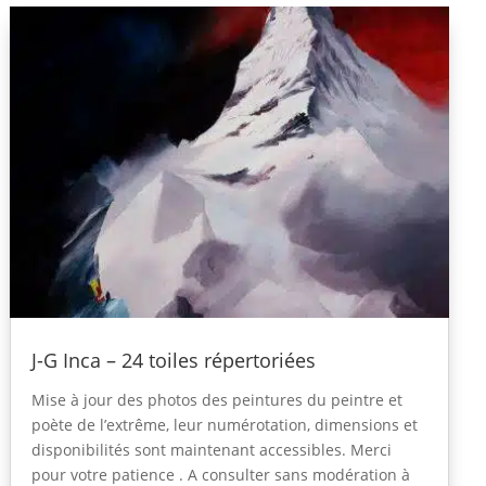
J-G Inca – 24 toiles répertoriées
Mise à jour des photos des peintures du peintre et
poète de l’extrême, leur numérotation, dimensions et
disponibilités sont maintenant accessibles. Merci
pour votre patience . A consulter sans modération à