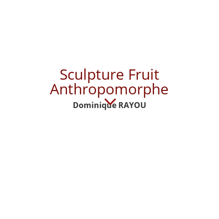
Sculpture Fruit
Anthropomorphe
3
Dominique RAYOU
Sculpture Fruit Anthropomorphe
, la formule parait savante, mais
pas autant que les fruits croqués de
Dominique Rayou
. En
effet, ses formes suggèrent avec audace et ingéniosité les
courbes du corps de la femme dans le fruit.
Humanisées à souhait, la paire de cerise s’accouple d’un baiser