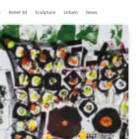
u
Relief 3d
Sculpture
Urbain
News