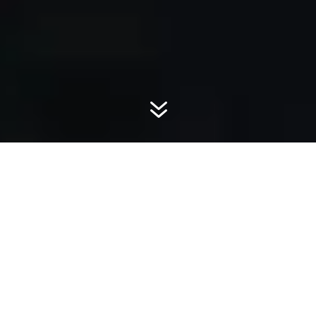
7
Pendant un mois, perpétuant la tradition artistique de la ville,
les oeuvres de la galerie Artiane s’exposent à vos appréciations
sur le front de mer de
Knokke le Zoute
, station balnéaire de la
côte belge. Cette exposition
Pop'up
présente 7 artistes
sélectionnés par Tania Klein pour ses gammes haute en
couleurs, rythmée par les vagues en camaïeu à l’image des
plages flamandes.