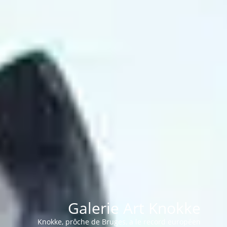
Galerie Art Knokke
Knokke, prôche de Bruges, a le record européen