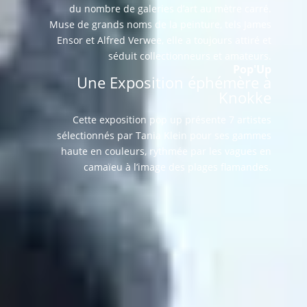
du nombre de galeries d’art au mètre carré.
Muse de grands noms de la peinture, tels James
Ensor et Alfred Verwee, elle a toujours attiré et
séduit collectionneurs et amateurs.
Pop'Up
Une Exposition éphémère à
Knokke
Cette exposition pop up présente 7 artistes
sélectionnés par Tania Klein pour ses gammes
haute en couleurs, rythmée par les vagues en
camaïeu à l’image des plages flamandes.