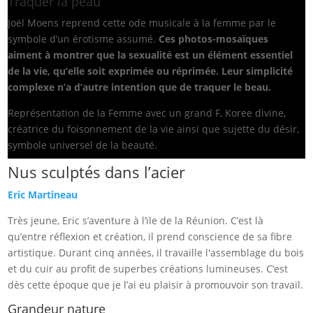
Traquer la peau
Joël Moens reprend cette ode musicale à la femme par le
symbole d’un érotisme assumé.
Ces photos-mosaïques
aiment à montrer que la sexualité est un élément essentiel
de la vie, qu’elle soit exprimée ou réprimée. Leur simplicité
complexe n’a d’autre intention que de traquer le beau.
Représentation de la Femme avec un grand F, Koree divine,
créatrice du foisonnement de la vie ainsi que sujette du désir,
symbole universel de la beauté.
Nus sculptés dans l’acier
Eric Martineau
Très jeune, Eric s’aventure à l’ïle de la Réunion. C’est là
qu’entre réflexion et création, il prend conscience de sa fibre
artistique. Durant cinq années, il travaille l'assemblage du bois
et du cuir au profit de superbes créations lumineuses. C’est
dès cette époque que je l’ai eu plaisir à promouvoir son travail.
Grandeur nature