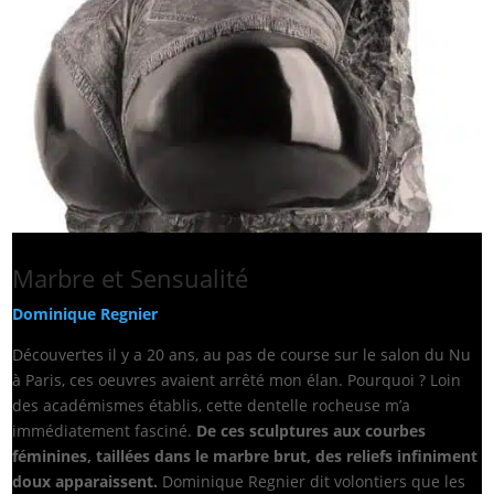
Marbre et Sensualité
Dominique Regnier
Découvertes il y a 20 ans, au pas de course sur le salon du Nu
à Paris, ces oeuvres avaient arrêté mon élan. Pourquoi ? Loin
des académismes établis, cette dentelle rocheuse m’a
immédiatement fasciné.
De ces sculptures aux courbes
féminines, taillées dans le marbre brut, des reliefs infiniment
doux apparaissent.
Dominique Regnier dit volontiers que les