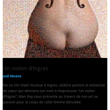
Un violon d’Ingres
Joël Moens
Par ce clin d’oeil musical à Ingres, célèbre peintre et violoniste
de coeur qui donnera son nom à l’expression “Un violon
d’Ingres”, Man Ray nous présente au travers de son art sa
passion pour le corps de cette femme dénudée.