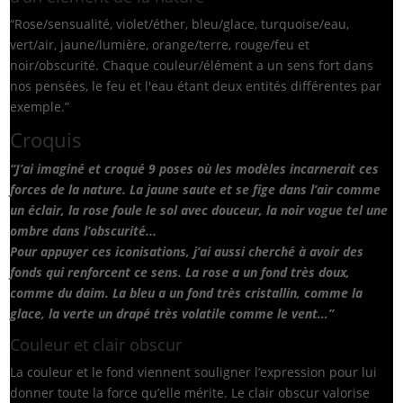
“Rose/sensualité, violet/éther, bleu/glace, turquoise/eau,
vert/air, jaune/lumière, orange/terre, rouge/feu et
noir/obscurité. Chaque couleur/élément a un sens fort dans
nos pensées, le feu et l'eau étant deux entités différentes par
exemple.”
Croquis
“J’ai imaginé et croqué 9 poses où les modèles incarnerait ces
forces de la nature. La jaune saute et se fige dans l’air comme
un éclair, la rose foule le sol avec douceur, la noir vogue tel une
ombre dans l’obscurité...
Pour appuyer ces iconisations, j’ai aussi cherché à avoir des
fonds qui renforcent ce sens. La rose a un fond très doux,
comme du daim. La bleu a un fond très cristallin, comme la
glace, la verte un drapé très volatile comme le vent…”
Couleur et clair obscur
La couleur et le fond viennent souligner l’expression pour lui
donner toute la force qu’elle mérite. Le clair obscur valorise