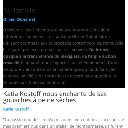
Nu lamellé
Olivier Duhamel
D’évidence, les éléments qui nous entourent véhiculent
différentes émotions ; c’est ainsi qu’Olivier Duhamel, en
utilisant des matériaux et procédés contemporains, renouvelle
le regard que nous portons sur ses oeuvres.
Du bronze
opaque à la transparence du plexiglass, de l’argile au bois
travaillé
, il apparaît que l’impact visuel et émotionnel d’une
sculpture vient autant de la matière que du fond. Ainsi, les
oeuvres lamellées de l’artite laisse désormais apparaître la
Femme dans toute sa modernité.
Katia Kostoff nous enchante de ses
gouaches à peine sèches
Katia Kostoff
"La passion du dessin m'a pris dans mon enfance, j'ai esquissé
mes premiers nus dans un atelier de Montparnasse, ils furent